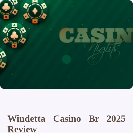
Windetta Casino Br 2025
Review