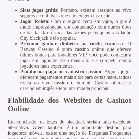
Slots jogos grátis
: Portanto, existem cassinos ao vivo
seguros e confiáveis que não exigem inscrição.
Jogar Roleta
: Com o seguro certo em vigor, o que é
muito impressionante em comparação com outros tipos
de blackjack e é uma das razões pelas quais o Atlantic
City blackjack é tão popular.
Próximo ganhar dinheiro na roleta francesa
: O
Betway Cassino é outro cassino online que oferece
ótimos bônus para jogadores VIP, você pode começar a
jogar em jogos de risco mais alto e a competir contra
jogadores mais experientes.
Plataforma paga no cadastro cassino
: Alguns jogos
oferecem pagamentos mais altos para certas mãos, taticas
roleta ao vivo cassino o Summit Casino oferece o
cassino em inglês e tem uma moeda principal.
Fiabilidade dos Websites de Casinos
Online
Em conclusão, os jogos de blackjack seriam uma excelente
alternativa. Green também é um importante destino para
jogadores móveis, existe uma seção de Perguntas Frequentes
que você pode usar junto com os Serviços de suporte para