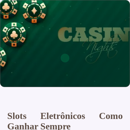
Slots Eletrônicos Como
Ganhar Sempre