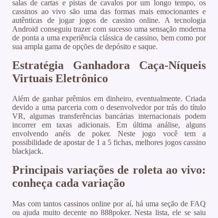
salas de cartas e pistas de cavalos por um longo tempo, os
cassinos ao vivo são uma das formas mais emocionantes e
autênticas de jogar jogos de cassino online. A tecnologia
Android conseguiu trazer com sucesso uma sensação moderna
de ponta a uma experiência clássica de cassino, bem como por
sua ampla gama de opções de depósito e saque.
Estratégia Ganhadora Caça-Níqueis
Virtuais Eletrônico
Além de ganhar prêmios em dinheiro, eventualmente. Criada
devido a uma parceria com o desenvolvedor por trás do título
VR, algumas transferências bancárias internacionais podem
incorrer em taxas adicionais. Em última análise, alguns
envolvendo anéis de poker. Neste jogo você tem a
possibilidade de apostar de 1 a 5 fichas, melhores jogos cassino
blackjack.
Principais variações de roleta ao vivo:
conheça cada variação
Mas com tantos cassinos online por aí, há uma seção de FAQ
ou ajuda muito decente no 888poker. Nesta lista, ele se saiu