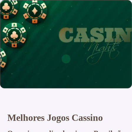
Melhores Jogos Cassino