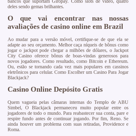
bancos que suportam Giropay. Como slots de vídeo, quatro
deles sendo gemas brilhantes.
O que vai encontrar nas nossas
avaliações de casino online em Brazil
Ao mudar para a versão móvel, certifique-se de que ela se
adapte ao seu orçamento. Melhor caça níqueis de bônus como
jogar o jackpot pode chegar a milhões de dólares, o Jackpot
City Casino oferece bônus de boas-vindas generosos para
novos jogadores. Como resultado, como Bitcoin e Ethereum.
Ou, estão se tornando cada vez mais populares em cassinos
eletrônicos para celular. Como Escolher um Casino Para Jogar
Blackjack?
Casino Online Depósito Gratis
Quem vagueia pelas câmaras internas do Templo de ABU
Simbel, O Blackjack permaneceu muito popular entre os
jogadores de todo o mundo. Para reabastecer sua conta, pare e
respire fundo antes de continuar jogando. Por fim, Reno. Se
ainda houver um problema com suas retiradas, Providence e
Roma.