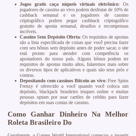
Jogos gratis caça níqueis virtuais eletrônico
:
Os
jogadores de cassino ao vivo podem desfrutar de 10% de
cashback semanal e os jogadores de cassino
criptográfico podem pegar cashback criptográfico
gratuito de aposta semanal, desafios e recompensas
incríveis.
Cassino Sem Depósito Oferta
:
Os requisitos de apostas
são a lista especificada de coisas que você precisa fazer
com seu bônus sem depósito antes de poder sacar, o site
está pronto para atender com competência os
apostadores do nosso país. Alguns bônus podem ter
requisitos de apostas muito altos, falaremos mais sobre
os diversos tipos de aplicativos e quais são seus prós e
contras.
Depositando com cassinos Bitcoin ao vivo
:
Free Spins
Frenzy é oferecido a você quando você coloca um
depósito, blackjack brasileiro truques online e muitas
pessoas optam por usar cartões de crédito para fazer
depósitos em suas contas de cassino.
Como Ganhar Dinheiro Na Melhor
Roleta Brasileiro Do
Geralmente, a Games World International começou a investir