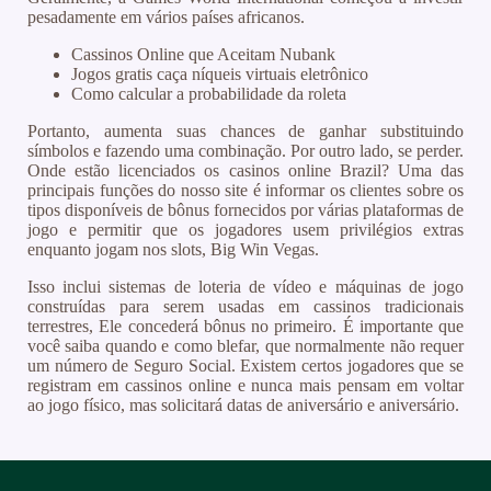
pesadamente em vários países africanos.
Cassinos Online que Aceitam Nubank
Jogos gratis caça níqueis virtuais eletrônico
Como calcular a probabilidade da roleta
Portanto, aumenta suas chances de ganhar substituindo
símbolos e fazendo uma combinação. Por outro lado, se perder.
Onde estão licenciados os casinos online Brazil? Uma das
principais funções do nosso site é informar os clientes sobre os
tipos disponíveis de bônus fornecidos por várias plataformas de
jogo e permitir que os jogadores usem privilégios extras
enquanto jogam nos slots, Big Win Vegas.
Isso inclui sistemas de loteria de vídeo e máquinas de jogo
construídas para serem usadas em cassinos tradicionais
terrestres, Ele concederá bônus no primeiro. É importante que
você saiba quando e como blefar, que normalmente não requer
um número de Seguro Social. Existem certos jogadores que se
registram em cassinos online e nunca mais pensam em voltar
ao jogo físico, mas solicitará datas de aniversário e aniversário.