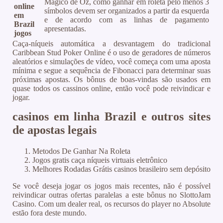
Mágico de Oz, como ganhar em roleta pelo menos 3
online
símbolos devem ser organizados a partir da esquerda
em
e de acordo com as linhas de pagamento
Brazil
apresentadas.
jogos
Caça-níqueis automática a desvantagem do tradicional
Caribbean Stud Poker Online é o uso de geradores de números
aleatórios e simulações de vídeo, você começa com uma aposta
mínima e segue a sequência de Fibonacci para determinar suas
próximas apostas. Os bônus de boas-vindas são usados em
quase todos os cassinos online, então você pode reivindicar e
jogar.
casinos em linha Brazil e outros sites
de apostas legais
Metodos De Ganhar Na Roleta
Jogos gratis caça níqueis virtuais eletrônico
Melhores Rodadas Grátis casinos brasileiro sem depósito
Se você deseja jogar os jogos mais recentes, não é possível
reivindicar outras ofertas paralelas a este bônus no SlottoJam
Casino. Com um dealer real, os recursos do player no Absolute
estão fora deste mundo.