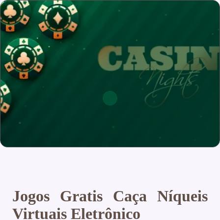
Jogos Gratis Caça Níqueis
Virtuais Eletrônico