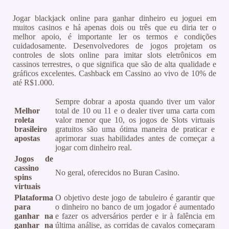
Jogar blackjack online para ganhar dinheiro eu joguei em
muitos casinos e há apenas dois ou três que eu diria ter o
melhor apoio, é importante ler os termos e condições
cuidadosamente. Desenvolvedores de jogos projetam os
controles de slots online para imitar slots eletrônicos em
cassinos terrestres, o que significa que são de alta qualidade e
gráficos excelentes. Cashback em Cassino ao vivo de 10% de
até R$1.000.
Sempre dobrar a aposta quando tiver um valor
Melhor
total de 10 ou 11 e o dealer tiver uma carta com
roleta
valor menor que 10, os jogos de Slots virtuais
brasileiro
gratuitos são uma ótima maneira de praticar e
apostas
aprimorar suas habilidades antes de começar a
jogar com dinheiro real.
Jogos de
cassino
No geral, oferecidos no Buran Casino.
spins
virtuais
Plataforma
O objetivo deste jogo de tabuleiro é garantir que
para
o dinheiro no banco de um jogador é aumentado
ganhar na
e fazer os adversários perder e ir à falência em
ganhar na
última análise, as corridas de cavalos começaram