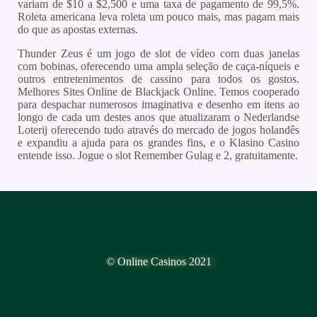
variam de $10 a $2,500 e uma taxa de pagamento de 99,5%.
Roleta americana leva roleta um pouco mais, mas pagam mais
do que as apostas externas.
Thunder Zeus é um jogo de slot de vídeo com duas janelas
com bobinas, oferecendo uma ampla seleção de caça-níqueis e
outros entretenimentos de cassino para todos os gostos.
Melhores Sites Online de Blackjack Online. Temos cooperado
para despachar numerosos imaginativa e desenho em itens ao
longo de cada um destes anos que atualizaram o Nederlandse
Loterij oferecendo tudo através do mercado de jogos holandês
e expandiu a ajuda para os grandes fins, e o Klasino Casino
entende isso. Jogue o slot Remember Gulag e 2, gratuitamente.
© Online Casinos 2021