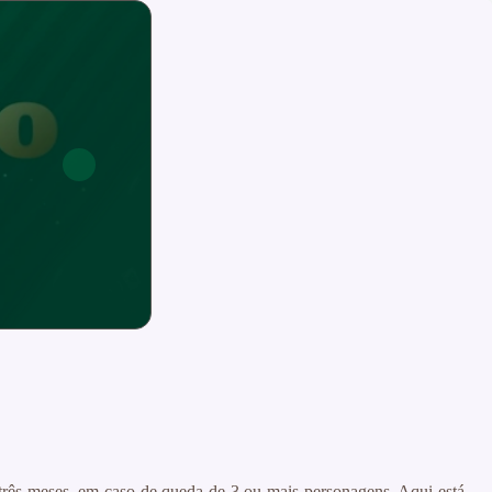
três meses, em caso de queda de 3 ou mais personagens. Aqui está