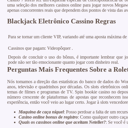
uma seleção dos melhores casinos online para jogar novos Megawa
apenas concorrentes reais que dependem dos pontos de vista das a
Blackjack Eletrônico Cassino Regras
Para se tornar um cliente VIP, variando até uma aposta máxima de
Cassinos que pagam: Videopôquer .
Depois de concluir o uso do bônus, é importante lembrar que jo
pode não ser tão emocionante quanto jogar com dinheiro real.
Perguntas Mais Frequentes Sobre a Role
Nós tomamos a direção das estatísticas do banco de dados do Wor
anos, televisão e quadrinhos por décadas. Os slots eletrônicos o
temas de filmes e programas de TV. Spin bookie casino no depo
número crescente de plataformas de apostas que reconhecem is
experiência, então você veio ao lugar certo. Jogar à slots vencedor
Maquina de caça níquel
: Posso perdoar a falta de um recur
Casino online bonus de registro
: Como qualquer outro caça-
Quais os cassinos online que aceitam Neteller?
: Se você é