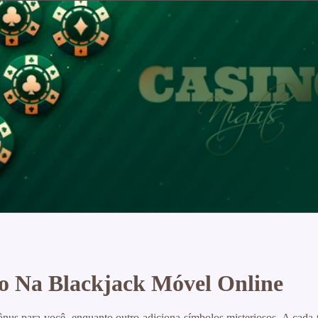
 Na Blackjack Móvel Online
nus para você, enquanto outro adiciona símbolos misteriosos. A cada 