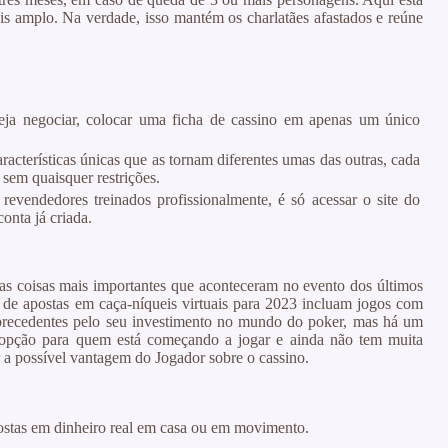
s amplo. Na verdade, isso mantém os charlatães afastados e reúne
eja negociar, colocar uma ficha de cassino em apenas um único
racterísticas únicas que as tornam diferentes umas das outras, cada
em quaisquer restrições.
revendedores treinados profissionalmente, é só acessar o site do
onta já criada.
as coisas mais importantes que aconteceram no evento dos últimos
s de apostas em caça-níqueis virtuais para 2023 incluam jogos com
precedentes pelo seu investimento no mundo do poker, mas há um
 opção para quem está começando a jogar e ainda não tem muita
r a possível vantagem do Jogador sobre o cassino.
ostas em dinheiro real em casa ou em movimento.