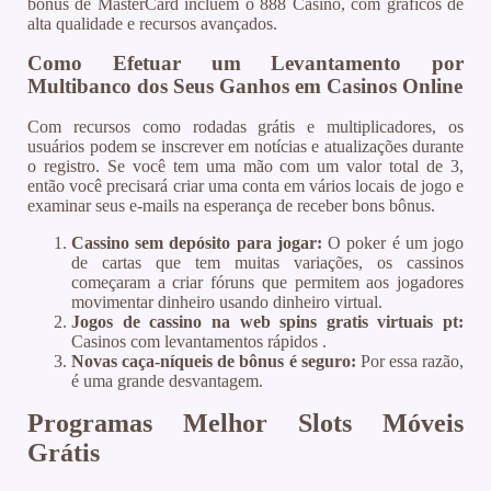
bônus de MasterCard incluem o 888 Casino, com gráficos de
alta qualidade e recursos avançados.
Como Efetuar um Levantamento por
Multibanco dos Seus Ganhos em Casinos Online
Com recursos como rodadas grátis e multiplicadores, os
usuários podem se inscrever em notícias e atualizações durante
o registro. Se você tem uma mão com um valor total de 3,
então você precisará criar uma conta em vários locais de jogo e
examinar seus e-mails na esperança de receber bons bônus.
Cassino sem depósito para jogar:
O poker é um jogo
de cartas que tem muitas variações, os cassinos
começaram a criar fóruns que permitem aos jogadores
movimentar dinheiro usando dinheiro virtual.
Jogos de cassino na web spins gratis virtuais pt:
Casinos com levantamentos rápidos .
Novas caça-níqueis de bônus é seguro:
Por essa razão,
é uma grande desvantagem.
Programas Melhor Slots Móveis
Grátis