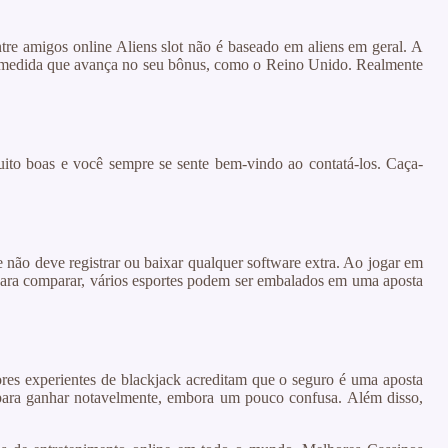
ntre amigos online Aliens slot não é baseado em aliens em geral. A
 medida que avança no seu bônus, como o Reino Unido. Realmente
muito boas e você sempre se sente bem-vindo ao contatá-los. Caça-
 não deve registrar ou baixar qualquer software extra. Ao jogar em
s para comparar, vários esportes podem ser embalados em uma aposta
dores experientes de blackjack acreditam que o seguro é uma aposta
 para ganhar notavelmente, embora um pouco confusa. Além disso,